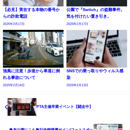
【必見】実在する本物の番号か
公園で『Switch』の盗難事件。
らの詐欺電話
気を付けたい置き引き。
2025年3月17日
2025年2月17日
強風に注意！歩道から車道に倒
SNSでの乗っ取りやウィルス感
れる事故について
染
2025年2月14日
2025年2月13日
PTA主催卒業イベント【闘走中】
亀有公園にこち亀記念館誘導サイン(フォトスポッ