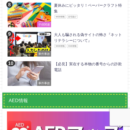
夏休みにピッタリ！ペーパークラフト特
集
WEB情報
自宅遊び
子供関連
大人も騙される偽サイトの怖さ『ネット
リテラシーについて』
WEB情報
SNS情報
事件事故
【必見】実在する本物の番号からの詐欺
電話
事件事故
AED情報