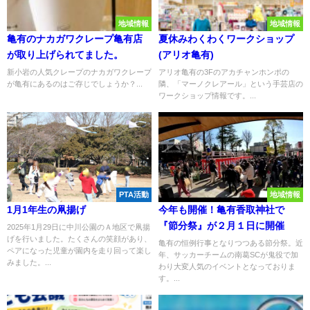
地域情報
地域情報
亀有のナカガワクレープ亀有店
夏休みわくわくワークショップ
が取り上げられてました。
(アリオ亀有)
新小岩の人気クレープのナカガワクレープ
アリオ亀有の3Fのアカチャンホンポの
が亀有にあるのはご存じでしょうか？...
隣、「マーノクレアール」という手芸店の
ワークショップ情報です。...
PTA活動
地域情報
1月1年生の凧揚げ
今年も開催！亀有香取神社で
『節分祭』が２月１日に開催
2025年1月29日に中川公園のＡ地区で凧揚
げを行いました。たくさんの笑顔があり、
亀有の恒例行事となりつつある節分祭。近
ペアになった児童が園内を走り回って楽し
年、サッカーチームの南葛SCが鬼役で加
みました。...
わり大変人気のイベントとなっておりま
す。...