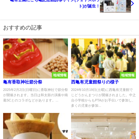
ト)が誕生！
おすすめの記事
地域情報
地域情報
亀有香取神社節分祭
西亀有児童館祭りの様子
2025年2月2日(日曜日)に香取神社で節分祭
2024年10月19日(土曜)に西亀有児童館で
が開催されます。当日は和太鼓の演奏や南
じどうかんまつりが開催されました。中之
葛SCとのコラボなどがあります。...
台小学校からもPTAがお手伝いで参加し、
多くの児童が参加...