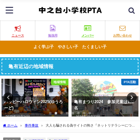
ニュース
勉強用
メンバー
お問い合わせ
よく学ぶ子 やさしい子 たくましい子
亀有近辺の地域情報
PTA活動
地域情報
亀有まつり2024 参加児童は132
亀有のナカガワクレープ亀有店が
名
取り上げられてました。
2024年10月22日
2024年10月25日
ホーム
事件事故
大人も騙される偽サイトの怖さ『ネットリテラシーについ
て』