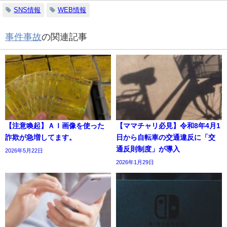
SNS情報
WEB情報
事件事故
の関連記事
【注意喚起】ＡＩ画像を使った
【ママチャリ必見】令和8年4月1
詐欺が急増してます。
日から自転車の交通違反に「交
通反則制度」が導入
2026年5月22日
2026年1月29日