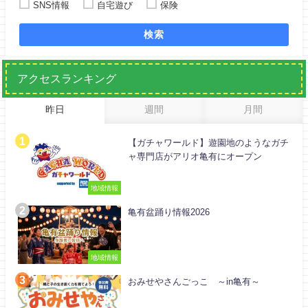
SNS情報
自宅遊び
保険
検索
アクセスランキング
昨日
週間
月間
【ガチャワールド】遊園地のようなガチ
ャ専門店がアリオ亀有にオープン
地域情報
亀有盆踊り情報2026
地域情報
おみせやさんごっこ ～in亀有～