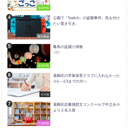
地域情報
公園で『Switch』の盗難事件。気を付け
たい置き引き。
事件事故
亀有の盆踊り情報
地域
地域情報
葛飾区の学童保育クラブに入れなかった
小1～小3までの方へ
その他
葛飾区読書感想文コンクールで中之台小
より２名入賞
子供関連